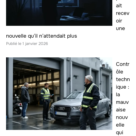
ait
recev
oir
une
nouvelle qu’il n’attendait plus
1 janvier 2026
Contr
ôle
techn
ique :
la
mauv
aise
nouv
elle
qui