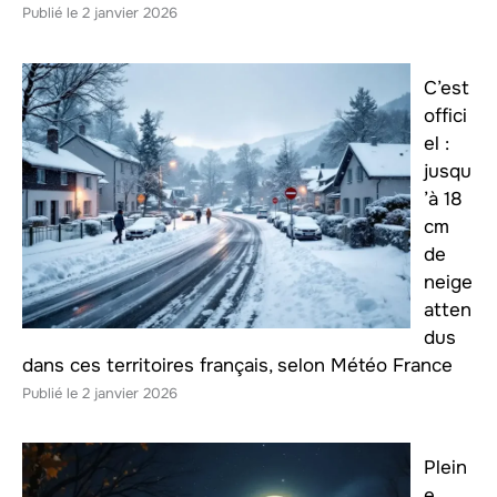
2 janvier 2026
C’est
offici
el :
jusqu
’à 18
cm
de
neige
atten
dus
dans ces territoires français, selon Météo France
2 janvier 2026
Plein
e