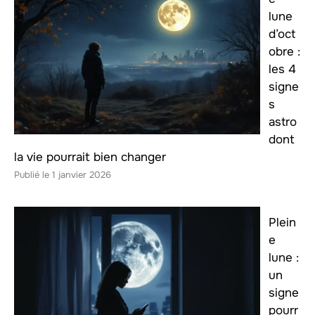
lune
d’oct
obre :
les 4
signe
s
astro
dont
la vie pourrait bien changer
1 janvier 2026
Plein
e
lune :
un
signe
pourr