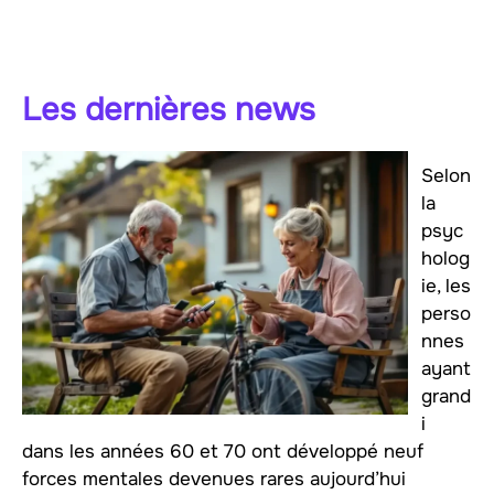
Les dernières news
Selon
la
psyc
holog
ie, les
perso
nnes
ayant
grand
i
dans les années 60 et 70 ont développé neuf
forces mentales devenues rares aujourd’hui