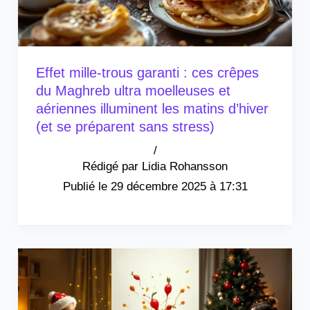
Effet mille-trous garanti : ces crêpes
du Maghreb ultra moelleuses et
aériennes illuminent les matins d’hiver
(et se préparent sans stress)
/
Lidia Rohansson
29 décembre 2025 à 17:31