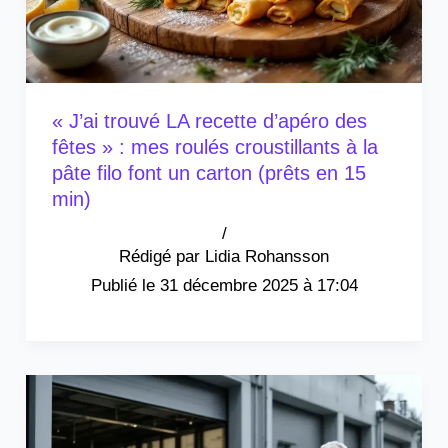
« J’ai trouvé LA recette d’apéro des
fêtes » : mes roulés croustillants à la
pâte filo font un carton (prêts en 15
min)
/
Lidia Rohansson
31 décembre 2025 à 17:04